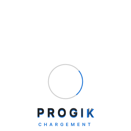
Navigateur et langue utilisée;
Système d’exploitation;
Date et heure de l’accès au site Web;
Pages consultées et durée de la consultation.
3.3 Utilisation Des Données
Dans le cadre de sa mission, Progik recueille de
l’information pour :
Offrir un service ou répondre à une demande de ses
clients;
Communiquer;
Pourvoir un poste;
Faire des statistiques;
Assurer la performance des outils informatiques liés à
l’utilisation du site Web.
P
R
O
G
I
K
4.Accessibilité Des Renseignements
Personnels
CHARGEMENT
Vos renseignements personnels sont accessibles à